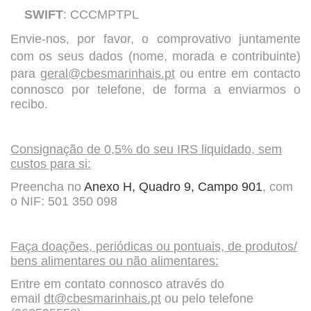
SWIFT
: CCCMPTPL
Envie-nos, por favor, o comprovativo juntamente
com os seus dados (nome, morada e contribuinte)
para
geral@cbesmarinhais.pt
ou entre em contacto
connosco por telefone, de forma a enviarmos o
recibo.
Consignação de 0,5% do seu IRS liquidado, sem
custos para si:
Preencha no
Anexo H, Quadro 9, Campo 901
, com
o NIF: 501 350 098
Faça doações, periódicas ou pontuais, de produtos/
bens alimentares ou não alimentares:
Entre em contato connosco através do
email
dt@cbesmarinhais.pt
ou pelo telefone